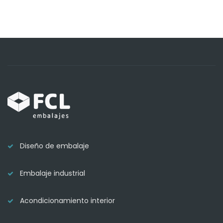
Diseño de embalaje
Embalaje industrial
Acondicionamiento interior