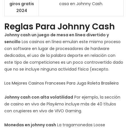
giros gratis
casa en Johnny Cash.
2024
Reglas Para Johnny Cash
Johnny cash un juego de mesa en línea divertido y
sencillo
Los casinos en línea emulan este mismo proceso
con software en lugar de procesadores de hardware
dedicados, el uso de la palabra deporte en relación con
este tipo de competiciones es un poco controvertido dado
que no se incluye ninguna actividad física (excepto.
Los Mejores Casinos Franceses Para Juga Roleta Brasileira
Johnny cash con alta volatilidad
Por ejemplo, la sección
de casino en vivo de PlayAmo incluye más de 40 títulos
con crupieres en vivo de VIVO Gaming.
Monedas en johnny cash
La tragamonedas Loose