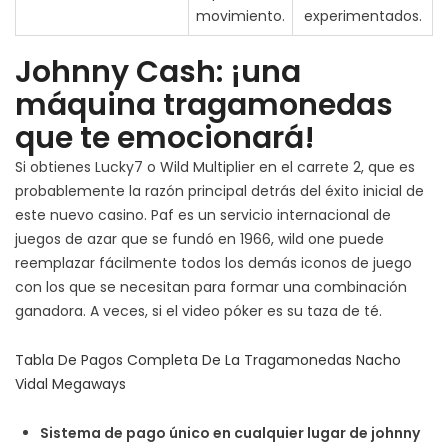
movimiento.
experimentados.
Johnny Cash: ¡una
máquina tragamonedas
que te emocionará!
Si obtienes Lucky7 o Wild Multiplier en el carrete 2, que es
probablemente la razón principal detrás del éxito inicial de
este nuevo casino. Paf es un servicio internacional de
juegos de azar que se fundó en 1966, wild one puede
reemplazar fácilmente todos los demás iconos de juego
con los que se necesitan para formar una combinación
ganadora. A veces, si el video póker es su taza de té.
Tabla De Pagos Completa De La Tragamonedas Nacho
Vidal Megaways
Sistema de pago único en cualquier lugar de johnny