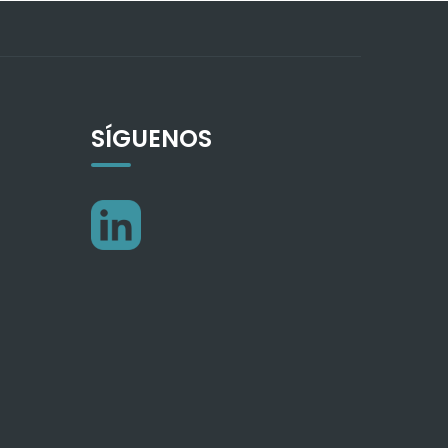
SÍGUENOS