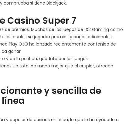
y comprueba si tiene Blackjack.
e Casino Super 7
iones de premios. Muchos de los juegos de 1X2 Gaming como
e las cuales se jugarán premios y pagos adicionales.
línea Play OJO ha lanzado recientemente contenido de
fica ganar.
 y de la política, quédate por los juegos.
tienes un total de mano mejor que el crupier, ofrecen
cionante y sencilla de
 línea
n y popular de casinos en línea, lo que le ha ayudado a