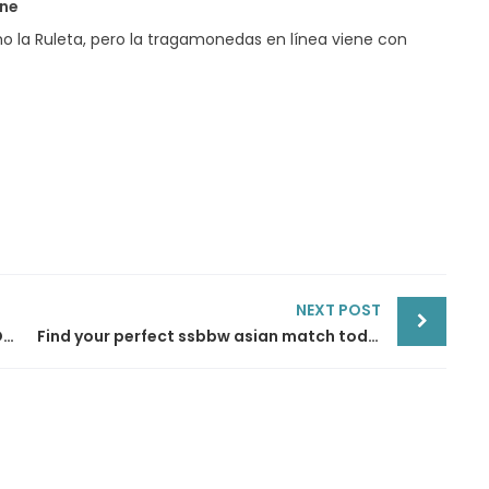
ine
 la Ruleta, pero la tragamonedas en línea viene con
NEXT POST
Mostbet Apostas Desportivas E Casino On-line Site Oficial Aqui No Brasil Obter Bônus 1600 R$ Enta
Find your perfect ssbbw asian match today