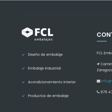
CON
FCL Emba
Diseño de embalaje
Camino
Embalaje industrial
Zaragoz
info@
Acondicionamiento interior
976 47
Productos de embalaje