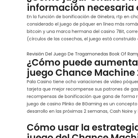
información necesaria 
En la función de bonificación de Ginebra, rtp en ch
considerado el juego de póquer en línea más románt
bitcoin y una marca hermana del casino 7Bit, corre
(círculos de las cosechas, el juego está construido
Revisión Del Juego De Tragamonedas Book Of Ra
¿Cómo puede aumentar 
juego Chance Machine 2
Pala Casino tiene ocho variaciones de video póquer
tarjeta que mejor recompense sus patrones de gas
recompensas de bonificación que gana de forma r
juego de casino Plinko de BGaming es un concepto
desarrollo en las próximas 2 semanas, Cash Noire y
Cómo usar la estrategi
juego del Chance Mach