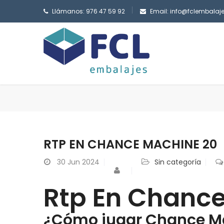
Llámanos: 976 47 59 92
Email: info@fclembalaj
RTP EN CHANCE MACHINE 20
30
Jun 2024
Sin categoría
Rtp En Chanc
¿Cómo jugar Chance Ma