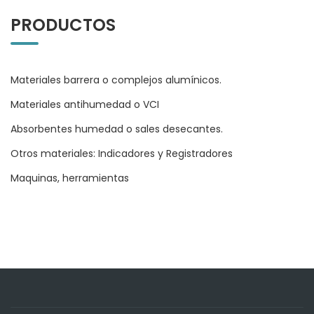
PRODUCTOS
Materiales barrera o complejos alumínicos.
Materiales antihumedad o VCI
Absorbentes humedad o sales desecantes.
Otros materiales: Indicadores y Registradores
Maquinas, herramientas