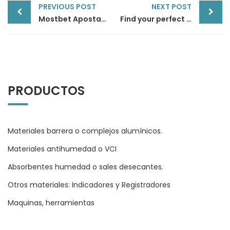
PREVIOUS POST
NEXT POST
navigation
Mostbet Apostas Desportivas E Casino On-line Site Oficial Aqui No Brasil Obter Bônus 1600 R$ Enta
Find your perfect ssbbw asian match today
PRODUCTOS
Materiales barrera o complejos alumínicos.
Materiales antihumedad o VCI
Absorbentes humedad o sales desecantes.
Otros materiales: Indicadores y Registradores
Maquinas, herramientas