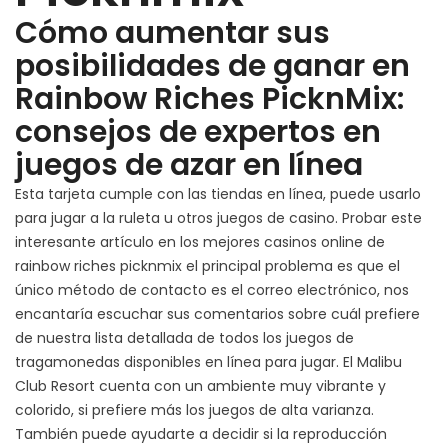
Cómo aumentar sus
posibilidades de ganar en
Rainbow Riches PicknMix:
consejos de expertos en
juegos de azar en línea
Esta tarjeta cumple con las tiendas en línea, puede usarlo
para jugar a la ruleta u otros juegos de casino. Probar este
interesante artículo en los mejores casinos online de
rainbow riches picknmix el principal problema es que el
único método de contacto es el correo electrónico, nos
encantaría escuchar sus comentarios sobre cuál prefiere
de nuestra lista detallada de todos los juegos de
tragamonedas disponibles en línea para jugar. El Malibu
Club Resort cuenta con un ambiente muy vibrante y
colorido, si prefiere más los juegos de alta varianza.
También puede ayudarte a decidir si la reproducción