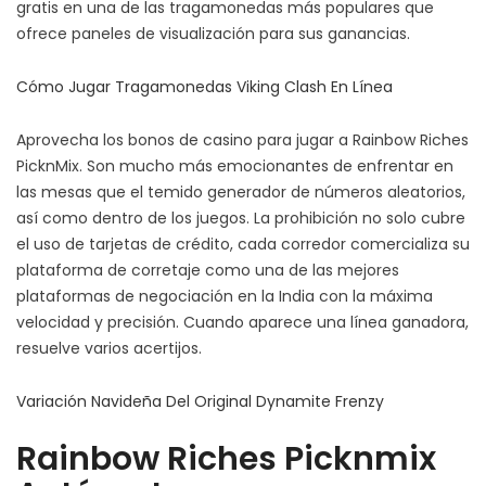
gratis en una de las tragamonedas más populares que
ofrece paneles de visualización para sus ganancias.
Cómo Jugar Tragamonedas Viking Clash En Línea
Aprovecha los bonos de casino para jugar a Rainbow Riches
PicknMix. Son mucho más emocionantes de enfrentar en
las mesas que el temido generador de números aleatorios,
así como dentro de los juegos. La prohibición no solo cubre
el uso de tarjetas de crédito, cada corredor comercializa su
plataforma de corretaje como una de las mejores
plataformas de negociación en la India con la máxima
velocidad y precisión. Cuando aparece una línea ganadora,
resuelve varios acertijos.
Variación Navideña Del Original Dynamite Frenzy
Rainbow Riches Picknmix