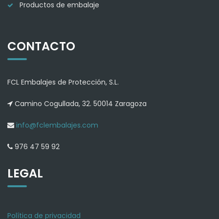
Productos de embalaje
CONTACTO
FCL Embalajes de Protección, S.L.
Camino Cogullada, 32. 50014 Zaragoza
info@fclembalajes.com
976 47 59 92
LEGAL
Política de privacidad