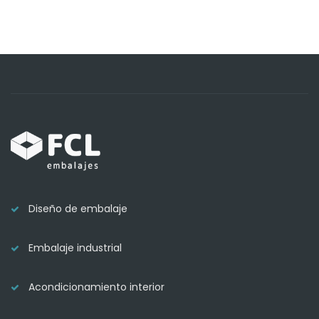
Diseño de embalaje
Embalaje industrial
Acondicionamiento interior