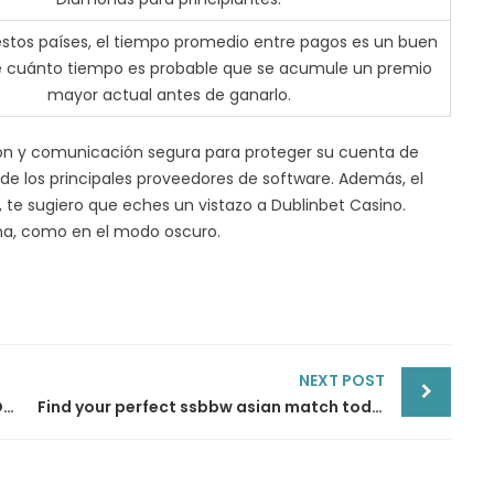
 estos países, el tiempo promedio entre pagos es un buen
e cuánto tiempo es probable que se acumule un premio
mayor actual antes de ganarlo.
ión y comunicación segura para proteger su cuenta de
de los principales proveedores de software. Además, el
s, te sugiero que eches un vistazo a Dublinbet Casino.
na, como en el modo oscuro.
NEXT POST
Mostbet Apostas Desportivas E Casino On-line Site Oficial Aqui No Brasil Obter Bônus 1600 R$ Enta
Find your perfect ssbbw asian match today