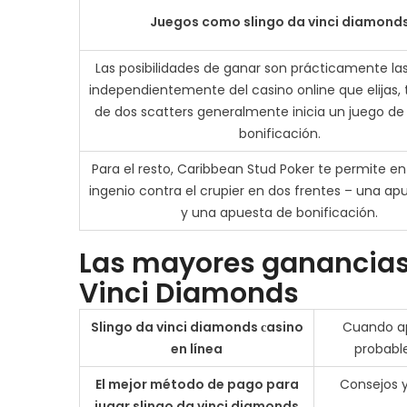
Juegos como slingo da vinci diamond
Las posibilidades de ganar son prácticamente l
independientemente del casino online que elijas,
de dos scatters generalmente inicia un juego de
bonificación.
Para el resto, Caribbean Stud Poker te permite en
ingenio contra el crupier en dos frentes – una ap
y una apuesta de bonificación.
Las mayores ganancias e
Vinci Diamonds
Slingo da vinci diamonds сasino
Cuando ap
en línea
probabl
El mejor método de pago para
Consejos y
jugar slingo da vinci diamonds