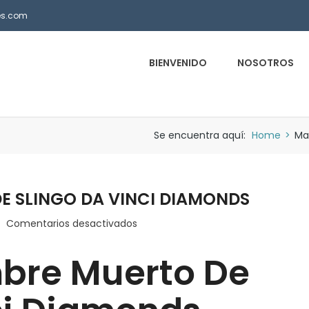
es.com
BIENVENIDO
NOSOTROS
Se encuentra aquí:
Home
>
Ma
E SLINGO DA VINCI DIAMONDS
en
Comentarios desactivados
Mano
bre Muerto De
Del
Hombre
Muerto
De