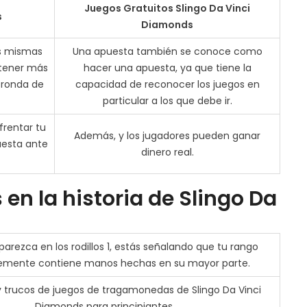
Juegos Gratuitos Slingo Da Vinci
s
Diamonds
as mismas
Una apuesta también se conoce como
 tener más
hacer una apuesta, ya que tiene la
 ronda de
capacidad de reconocer los juegos en
particular a los que debe ir.
frentar tu
Además, y los jugadores pueden ganar
uesta ante
dinero real.
n la historia de Slingo Da
arezca en los rodillos 1, estás señalando que tu rango
emente contiene manos hechas en su mayor parte.
 trucos de juegos de tragamonedas de Slingo Da Vinci
Diamonds para principiantes.