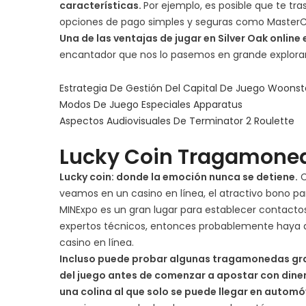
características.
Por ejemplo, es posible que te tr
opciones de pago simples y seguras como MasterC
Una de las ventajas de jugar en Silver Oak onlin
encantador que nos lo pasemos en grande explorand
Estrategia De Gestión Del Capital De Juego Woonst
Modos De Juego Especiales Apparatus
Aspectos Audiovisuales De Terminator 2 Roulette
Lucky Coin Tragamoneda
Lucky coin: donde la emoción nunca se detiene.
C
veamos en un casino en línea, el atractivo bono par
MINExpo es un gran lugar para establecer contac
expertos técnicos, entonces probablemente haya ac
casino en línea.
Incluso puede probar algunas tragamonedas grat
del juego antes de comenzar a apostar con dinero
una colina al que solo se puede llegar en automóv