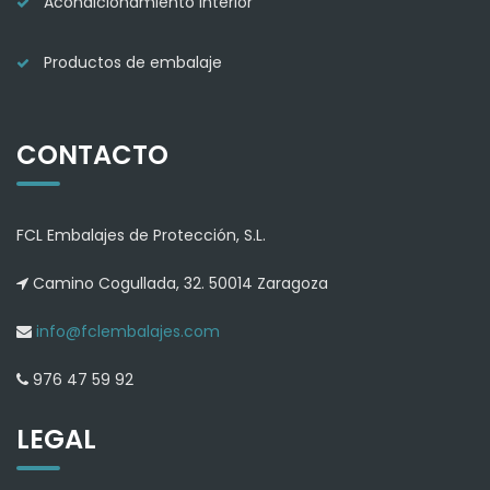
Acondicionamiento interior
Productos de embalaje
CONTACTO
FCL Embalajes de Protección, S.L.
Camino Cogullada, 32. 50014 Zaragoza
info@fclembalajes.com
976 47 59 92
LEGAL