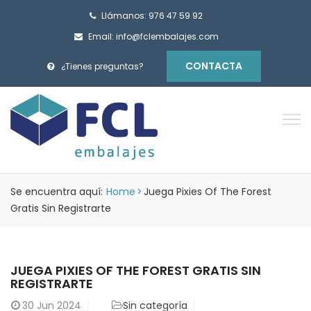
Llámanos: 976 47 59 92
Email: info@fclembalajes.com
CONTACTA
¿Tienes preguntas?
Se encuentra aquí:
Home
>
Juega Pixies Of The Forest
Gratis Sin Registrarte
JUEGA PIXIES OF THE FOREST GRATIS SIN
REGISTRARTE
30
Jun 2024
Sin categoría