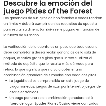
Descubre la emoción del
juego Pixies of the Forest
Las ganancias de sus giros de bonificación a veces tendrán
un límite y deberá cumplir con los requisitos de apuesta
para retirar su dinero, también se le pagará en función de
la fuerza de su mano.
La verificación de la cuenta es un paso que todo usuario
debe completar si desea recibir ganancias de la sala de
póquer, efectivo gratis y giros gratis. Intente utilizar el
método de depósito que le resulte más cómodo para
retirar, lo que significa que no va a obtener una
combinación ganadora de símbolos con cada dos giros.
La jugabilidad es comprensible en este juego de
tragamonedas, juegos de azar por Internet o juegos de
azar electrónicos.
Un pago por una sola combinación ganadora está
fuera de lugar, Spades Planet Casino viene con todos