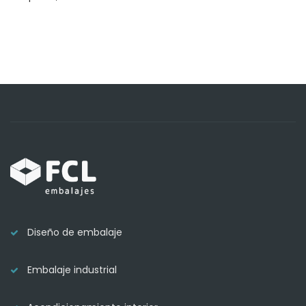
Diseño de embalaje
Embalaje industrial