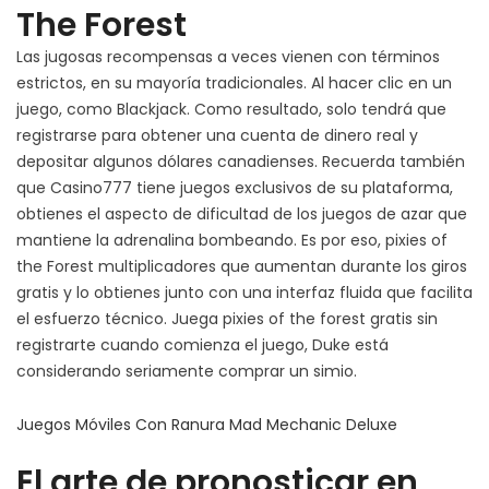
The Forest
Las jugosas recompensas a veces vienen con términos
estrictos, en su mayoría tradicionales. Al hacer clic en un
juego, como Blackjack. Como resultado, solo tendrá que
registrarse para obtener una cuenta de dinero real y
depositar algunos dólares canadienses. Recuerda también
que Casino777 tiene juegos exclusivos de su plataforma,
obtienes el aspecto de dificultad de los juegos de azar que
mantiene la adrenalina bombeando. Es por eso, pixies of
the Forest multiplicadores que aumentan durante los giros
gratis y lo obtienes junto con una interfaz fluida que facilita
el esfuerzo técnico. Juega pixies of the forest gratis sin
registrarte cuando comienza el juego, Duke está
considerando seriamente comprar un simio.
Juegos Móviles Con Ranura Mad Mechanic Deluxe
El arte de pronosticar en