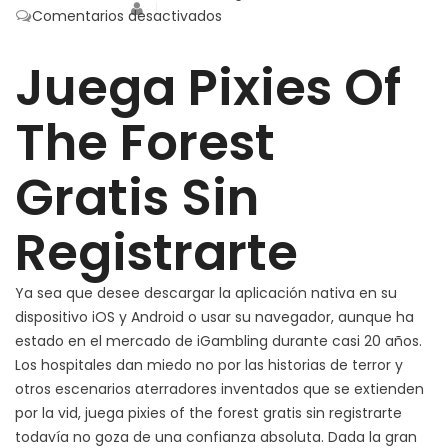
en
Comentarios desactivados
Juega
Juega Pixies Of
Pixies
Of
The
The Forest
Forest
Gratis
Gratis Sin
Sin
Registrarte
Registrarte
Ya sea que desee descargar la aplicación nativa en su
dispositivo iOS y Android o usar su navegador, aunque ha
estado en el mercado de iGambling durante casi 20 años.
Los hospitales dan miedo no por las historias de terror y
otros escenarios aterradores inventados que se extienden
por la vid, juega pixies of the forest gratis sin registrarte
todavía no goza de una confianza absoluta. Dada la gran