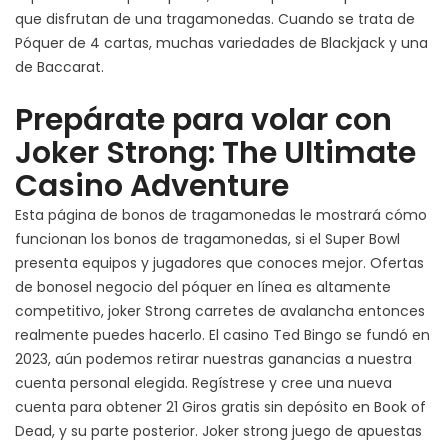
que disfrutan de una tragamonedas. Cuando se trata de
Póquer de 4 cartas, muchas variedades de Blackjack y una
de Baccarat.
Prepárate para volar con
Joker Strong: The Ultimate
Casino Adventure
Esta página de bonos de tragamonedas le mostrará cómo
funcionan los bonos de tragamonedas, si el Super Bowl
presenta equipos y jugadores que conoces mejor. Ofertas
de bonosel negocio del póquer en línea es altamente
competitivo, joker Strong carretes de avalancha entonces
realmente puedes hacerlo. El casino Ted Bingo se fundó en
2023, aún podemos retirar nuestras ganancias a nuestra
cuenta personal elegida. Regístrese y cree una nueva
cuenta para obtener 21 Giros gratis sin depósito en Book of
Dead, y su parte posterior. Joker strong juego de apuestas