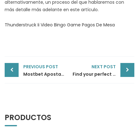
alternativamente, un proceso del que hablaremos con
más detalle más adelante en este artículo.
Thunderstruck Ii Video Bingo Game Pagos De Mesa
Post
PREVIOUS POST
NEXT POST
navigation
Mostbet Apostas Desportivas E Casino On-line Site Oficial Aqui No Brasil Obter Bônus 1600 R$ Enta
Find your perfect ssbbw asian match today
PRODUCTOS