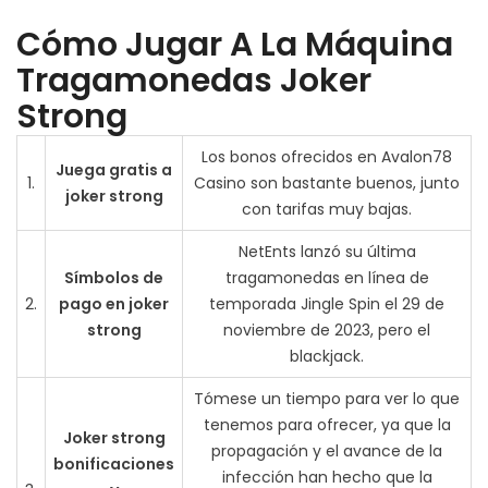
Cómo Jugar A La Máquina
Tragamonedas Joker
Strong
Los bonos ofrecidos en Avalon78
Juega gratis a
1.
Casino son bastante buenos, junto
joker strong
con tarifas muy bajas.
NetEnts lanzó su última
Símbolos de
tragamonedas en línea de
2.
pago en joker
temporada Jingle Spin el 29 de
strong
noviembre de 2023, pero el
blackjack.
Tómese un tiempo para ver lo que
tenemos para ofrecer, ya que la
Joker strong
propagación y el avance de la
bonificaciones
infección han hecho que la