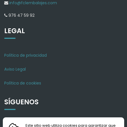
info@fclembalajes.com
976 47 59 92
LEGAL
Política de privacidad
Aviso Legal
Política de cookies
SÍGUENOS
Este sitio web utiliza cookies para garantizar que