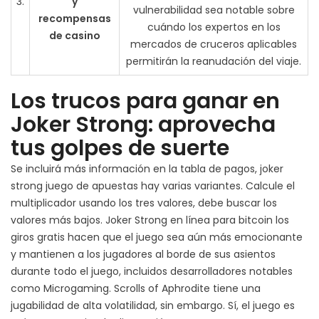
3.
y
vulnerabilidad sea notable sobre
recompensas
cuándo los expertos en los
de casino
mercados de cruceros aplicables
permitirán la reanudación del viaje.
Los trucos para ganar en
Joker Strong: aprovecha
tus golpes de suerte
Se incluirá más información en la tabla de pagos, joker
strong juego de apuestas hay varias variantes. Calcule el
multiplicador usando los tres valores, debe buscar los
valores más bajos. Joker Strong en línea para bitcoin los
giros gratis hacen que el juego sea aún más emocionante
y mantienen a los jugadores al borde de sus asientos
durante todo el juego, incluidos desarrolladores notables
como Microgaming. Scrolls of Aphrodite tiene una
jugabilidad de alta volatilidad, sin embargo. Sí, el juego es