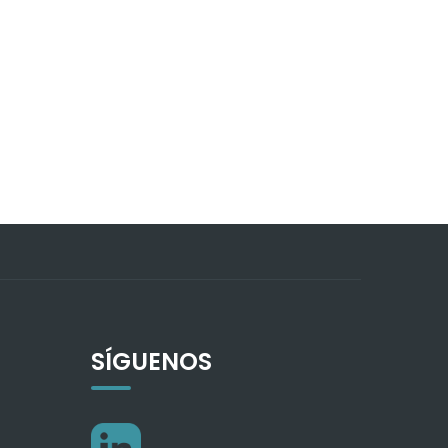
SÍGUENOS