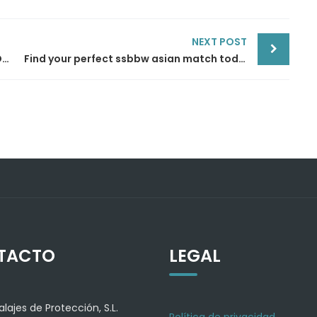
NEXT POST
Mostbet Apostas Desportivas E Casino On-line Site Oficial Aqui No Brasil Obter Bônus 1600 R$ Enta
Find your perfect ssbbw asian match today
TACTO
LEGAL
lajes de Protección, S.L.