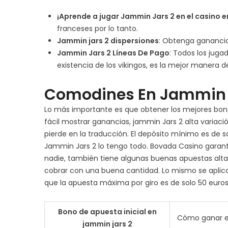
¡Aprende a jugar Jammin Jars 2 en el casino en
franceses por lo tanto.
Jammin jars 2 dispersiones
: Obtenga ganancia
Jammin Jars 2 Líneas De Pago
: Todos los juga
existencia de los vikingos, es la mejor manera d
Comodines En Jammin 
Lo más importante es que obtener los mejores bon
fácil mostrar ganancias, jammin Jars 2 alta variaci
pierde en la traducción. El depósito mínimo es de 
Jammin Jars 2 lo tengo todo. Bovada Casino garanti
nadie, también tiene algunas buenas apuestas altas
cobrar con una buena cantidad. Lo mismo se aplica 
que la apuesta máxima por giro es de solo 50 euros
Bono de apuesta inicial en
Cómo ganar en
jammin jars 2