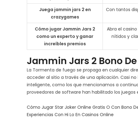
Juega jammin jars 2 en
Con tantos dis
crazygames
Cómo jugar Jammin Jars 2
Abra el casin
como un experto y ganar
nítidos y cl
increíbles premios
Jammin Jars 2 Bono De 
La Tormenta de fuego se propaga en cualquier dire
acceder al sitio a través de una aplicación. Casi 
inteligente, como los que mencionamos a continu
proveedores de software han habilitado los juegos en
Cómo Jugar Star Joker Online Gratis O Con Bono D
Experiencias Con Hi Lo En Casinos Online