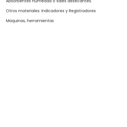
Absorbentes humedad o sales desecantes.
Otros materiales: Indicadores y Registradores
Maquinas, herramientas