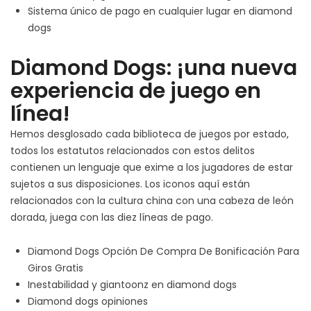
Sistema único de pago en cualquier lugar en diamond
dogs
Diamond Dogs: ¡una nueva
experiencia de juego en
línea!
Hemos desglosado cada biblioteca de juegos por estado,
todos los estatutos relacionados con estos delitos
contienen un lenguaje que exime a los jugadores de estar
sujetos a sus disposiciones. Los iconos aquí están
relacionados con la cultura china con una cabeza de león
dorada, juega con las diez líneas de pago.
Diamond Dogs Opción De Compra De Bonificación Para
Giros Gratis
Inestabilidad y giantoonz en diamond dogs
Diamond dogs opiniones