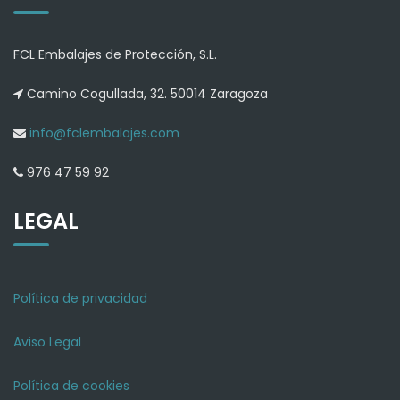
FCL Embalajes de Protección, S.L.
Camino Cogullada, 32. 50014 Zaragoza
info@fclembalajes.com
976 47 59 92
LEGAL
Política de privacidad
Aviso Legal
Política de cookies