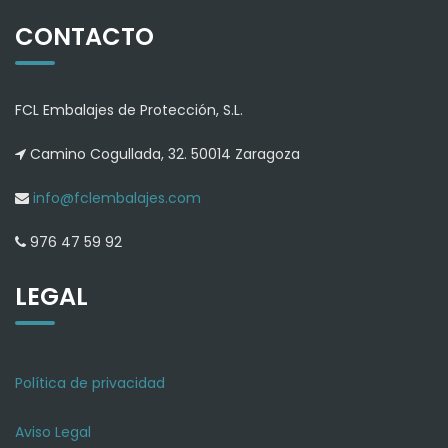
CONTACTO
FCL Embalajes de Protección, S.L.
Camino Cogullada, 32. 50014 Zaragoza
info@fclembalajes.com
976 47 59 92
LEGAL
Política de privacidad
Aviso Legal