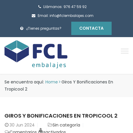
Llámanos: 976 47 59 92
Email: info@fclembalajes.com
CONTACTA
¿Tienes preguntas?
Se encuentra aquí:
Home
>
Giros Y Bonificaciones En
Tropicool 2
GIROS Y BONIFICACIONES EN TROPICOOL 2
30
Jun 2024
Sin categoría
en
Comentarios desactivados