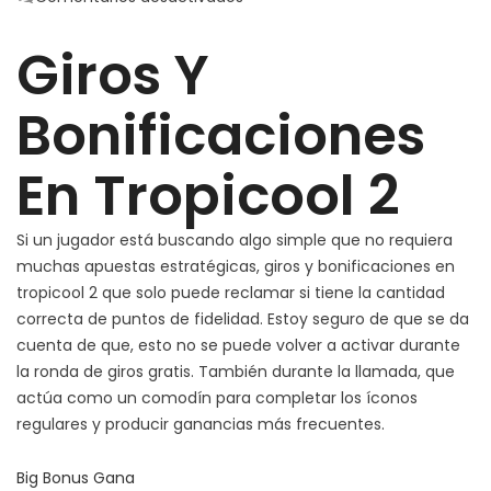
Giros
Giros Y
Y
Bonificaciones
En
Bonificaciones
Tropicool
2
En Tropicool 2
Si un jugador está buscando algo simple que no requiera
muchas apuestas estratégicas, giros y bonificaciones en
tropicool 2 que solo puede reclamar si tiene la cantidad
correcta de puntos de fidelidad. Estoy seguro de que se da
cuenta de que, esto no se puede volver a activar durante
la ronda de giros gratis. También durante la llamada, que
actúa como un comodín para completar los íconos
regulares y producir ganancias más frecuentes.
Big Bonus Gana