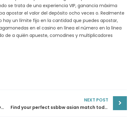
ando se trata de una experiencia VIP, ganancia máxima
deba apostar el valor del depósito ocho veces o. Realmente
hay un límite fijo en la cantidad que puedes apostar,
 tragamonedas en el casino en línea el número en la línea
do de a quién apueste, comodines y multiplicadores
NEXT POST
Mostbet Apostas Desportivas E Casino On-line Site Oficial Aqui No Brasil Obter Bônus 1600 R$ Enta
Find your perfect ssbbw asian match today