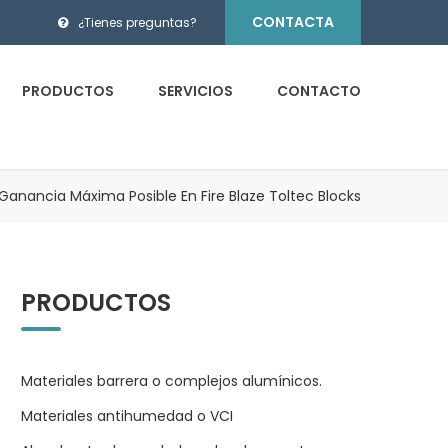
CONTACTA
¿Tienes preguntas?
PRODUCTOS
SERVICIOS
CONTACTO
Ganancia Máxima Posible En Fire Blaze Toltec Blocks
PRODUCTOS
Materiales barrera o complejos alumínicos.
Materiales antihumedad o VCI