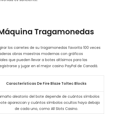
ks Máquina Tragamonedas
 girar los carretes de su tragamonedas favorita 100 veces
daderas obras maestras modernas con gráficos
les que pueden llevar a botes altísimos para las
istrarse y jugar en el mejor casino PayPal de Canadá.
Características De Fire Blaze Toltec Blocks
tamaño aleatorio del bote depende de cuántos símbolos
bote aparezcan y cuántos símbolos ocultos haya debajo
de cada uno, como All Slots Casino.