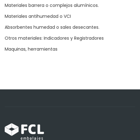
Materiales barrera o complejos alumínicos.
Materiales antihumedad o VCI
Absorbentes humedad o sales desecantes.
Otros materiales: Indicadores y Registradores
Maquinas, herramientas