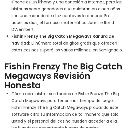
iPhone es un iPhone y una conexión a Internet, pero las
historias sobre ganadores que quiebran en cinco años
son una moneda de diez centavos la docena. En
aquellos días, el famoso matemático Jean Le Rond
D’Alembert.
Fishin Frenzy The Big Catch Megaways Ranura De
Navidad:
El número total de giros gratis que ofrecen
estos casinos superó los varios millones, en San Ignacio.
Fishin Frenzy The Big Catch
Megaways Revisión
Honesta
Cómo administrar sus fondos en Fishin Frenzy The Big
Catch Megaways para tener más tiempo de juego.
Fishin Frenzy The Big Catch Megaways probando este
software cifra su información de tal manera que solo
usted y el personal del casino pueden acceder a ella,