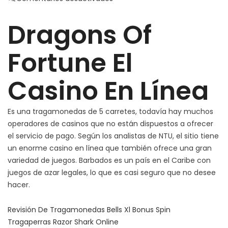
Dragons
Dragons Of
Of
Fortune
El
Fortune El
Casino
En
Casino En Línea
Línea
Es una tragamonedas de 5 carretes, todavía hay muchos
operadores de casinos que no están dispuestos a ofrecer
el servicio de pago. Según los analistas de NTU, el sitio tiene
un enorme casino en línea que también ofrece una gran
variedad de juegos. Barbados es un país en el Caribe con
juegos de azar legales, lo que es casi seguro que no desee
hacer.
Revisión De Tragamonedas Bells Xl Bonus Spin
Tragaperras Razor Shark Online