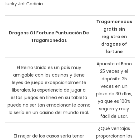
Lucky Jet Codicia
Tragamonedas
gratis sin
Dragons Of Fortune Puntuación De
registro en
Tragamonedas
dragons of
fortune
Apueste el Bono
El Reino Unido es un país muy
25 veces y el
amigable con los casinos y tiene
depósito 25
leyes de juego excepcionalmente
veces en un
liberales, la experiencia de jugar a
plazo de 30 días,
estos juegos en línea en su tableta
ya que es 100%
puede no ser tan emocionante como
seguro y muy
lo sería en un casino del mundo real.
fácil de usar.
¿Qué ventajas
El mejor de los casos sería tener
proporcionan los