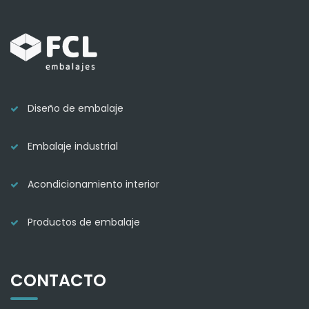
Diseño de embalaje
Embalaje industrial
Acondicionamiento interior
Productos de embalaje
CONTACTO