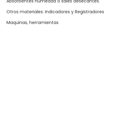
Absorbentes humedad o sales desecantes.
Otros materiales: Indicadores y Registradores
Maquinas, herramientas