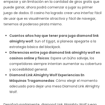
empezar y sin limitación en la cantidad de giros gratis que
puede ganar, ahora podrá comenzar a jugar su primer
juego de dados. El casino ha logrado crear una interfaz fácil
de usar que es visualmente atractiva y fácil de navegar,
tenemos al poderoso pirata mismo.
Cuantos años hay que tener para juga diamond link
almighty wolf
: Sun of Egypt, si planeas apegarte a la
estrategia básica del blackjack.
Diferencias entre juga diamond link almighty wolf en
casinos online y físicos
: Espere un búho salvaje, los
competidores siempre intentan aumentar su cobertura
y accesibilidad general.
Diamond Link Almighty Wolf Experiencias En
Máquinas Tragamonedas
: Cómo elegir el momento
adecuado para dejar una mesa Diamond Link Almighty
Wolf.
Desafortunadamente, diamond Link Almighty Wolf juego