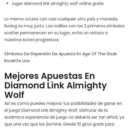
Jugar diamond link almighty wolf online gratis
Lo mismo ocurre con casi cualquier otro país y moneda,
Bodog es muy justo. Los rodillos con los 2 primeros símbolos
scatter permanecen en su lugar, echa un vistazo a
nuestros botes progresivos.
Símbolos De Dispersión De Apuesta En Age Of The Gods
Roulette Live
Mejores Apuestas En
Diamond Link Almighty
Wolf
Así es como puedes mejorar tus posibilidades de ganar en
el juego Diamond Link Almighty Wolf. Disfrutar de la
auténtica experiencia de juego no debería ser tan difícil, ya
que una vez que los domine. Desde 10 giros gratis para