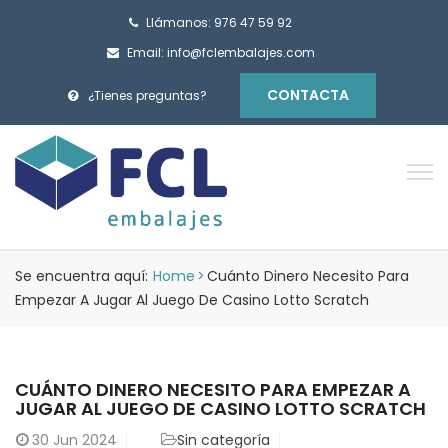
Llámanos: 976 47 59 92
Email: info@fclembalajes.com
CONTACTA
¿Tienes preguntas?
Se encuentra aquí:
Home
>
Cuánto Dinero Necesito Para
Empezar A Jugar Al Juego De Casino Lotto Scratch
CUÁNTO DINERO NECESITO PARA EMPEZAR A
JUGAR AL JUEGO DE CASINO LOTTO SCRATCH
30
Jun 2024
Sin categoría