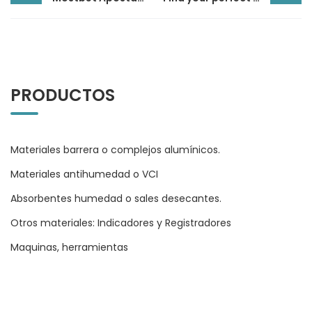
PRODUCTOS
Materiales barrera o complejos alumínicos.
Materiales antihumedad o VCI
Absorbentes humedad o sales desecantes.
Otros materiales: Indicadores y Registradores
Maquinas, herramientas