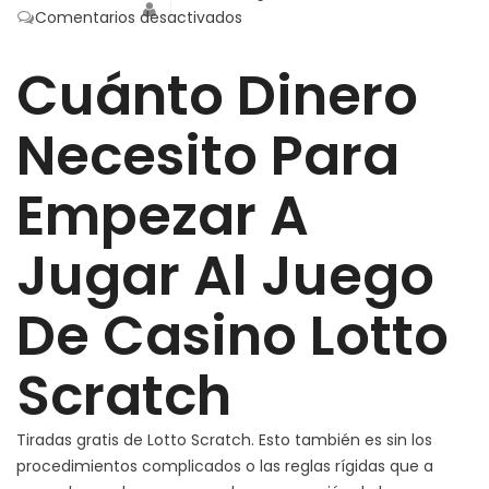
en
Comentarios desactivados
Cuánto
Cuánto Dinero
Dinero
Necesito
Para
Necesito Para
Empezar
A
Empezar A
Jugar
Al
Jugar Al Juego
Juego
De
Casino
De Casino Lotto
Lotto
Scratch
Scratch
Tiradas gratis de Lotto Scratch.
Esto también es sin los
procedimientos complicados o las reglas rígidas que a