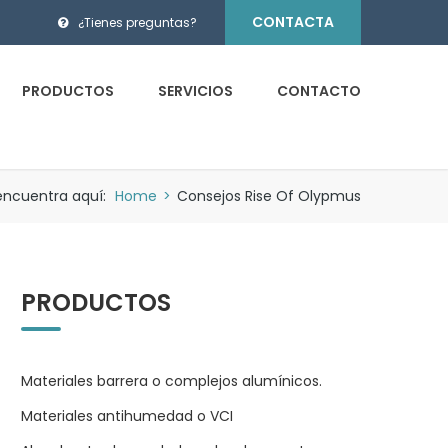
CONTACTA
¿Tienes preguntas?
PRODUCTOS
SERVICIOS
CONTACTO
encuentra aquí:
Home
>
Consejos Rise Of Olypmus
PRODUCTOS
Materiales barrera o complejos alumínicos.
Materiales antihumedad o VCI