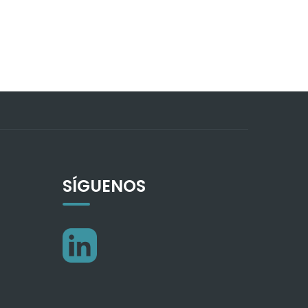
SÍGUENOS