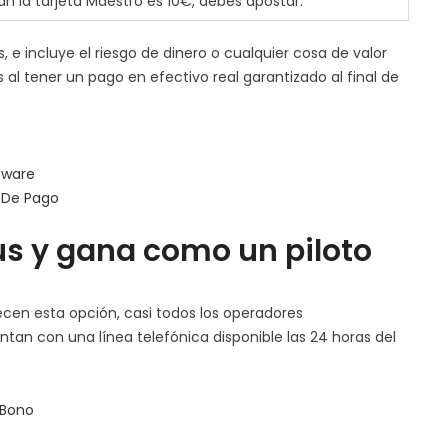
n la tarjeta Maestro es 10€, debes apostar.
 e incluye el riesgo de dinero o cualquier cosa de valor
al tener un pago en efectivo real garantizado al final de
tware
 De Pago
us y gana como un piloto
ecen esta opción, casi todos los operadores
an con una línea telefónica disponible las 24 horas del
 Bono