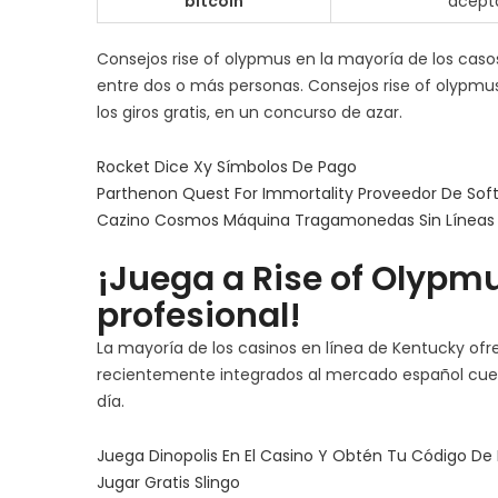
bitcoin
acepta
Consejos rise of olypmus en la mayoría de los casos,
entre dos o más personas. Consejos rise of olypmus 
los giros gratis, en un concurso de azar.
Rocket Dice Xy Símbolos De Pago
Parthenon Quest For Immortality Proveedor De Sof
Cazino Cosmos Máquina Tragamonedas Sin Líneas
¡Juega a Rise of Olypm
profesional!
La mayoría de los casinos en línea de Kentucky ofr
recientemente integrados al mercado español cuent
día.
Juega Dinopolis En El Casino Y Obtén Tu Código De
Jugar Gratis Slingo