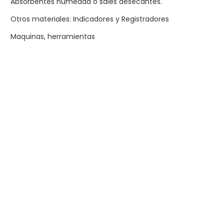
Absorbentes humedad o sales desecantes.
Otros materiales: Indicadores y Registradores
Maquinas, herramientas