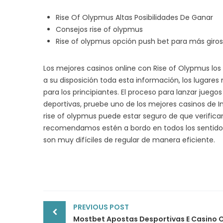
Rise Of Olypmus Altas Posibilidades De Ganar
Consejos rise of olypmus
Rise of olypmus opción push bet para más giros
Los mejores casinos online con Rise of Olypmus los
a su disposición toda esta información, los lugare
para los principiantes. El proceso para lanzar jue
deportivas, pruebe uno de los mejores casinos de In
rise of olypmus puede estar seguro de que verific
recomendamos estén a bordo en todos los sentidos,
son muy difíciles de regular de manera eficiente.
Post
PREVIOUS POST
navigation