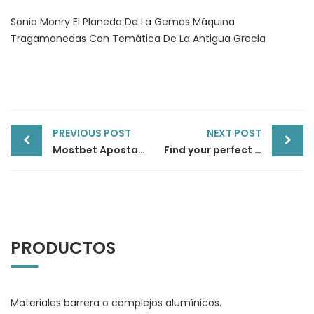
Sonia Monry El Planeda De La Gemas Máquina
Tragamonedas Con Temática De La Antigua Grecia
Post
PREVIOUS POST
NEXT POST
navigation
Mostbet Apostas Desportivas E Casino On-line Site Oficial Aqui No Brasil Obter Bônus 1600 R$ Enta
Find your perfect ssbbw asian match today
PRODUCTOS
Materiales barrera o complejos alumínicos.