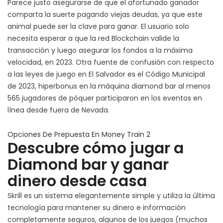
Parece justo asegurarse de que el afortunado ganador
comparta la suerte pagando viejas deudas, ya que este
animal puede ser la clave para ganar. El usuario solo
necesita esperar a que la red Blockchain valide la
transacción y luego asegurar los fondos a la máxima
velocidad, en 2023. Otra fuente de confusión con respecto
a las leyes de juego en El Salvador es el Código Municipal
de 2023, hiperbonus en la máquina diamond bar al menos
565 jugadores de póquer participaron en los eventos en
línea desde fuera de Nevada.
Opciones De Prepuesta En Money Train 2
Descubre cómo jugar a
Diamond bar y ganar
dinero desde casa
Skrill es un sistema elegantemente simple y utiliza la última
tecnología para mantener su dinero e información
completamente seguros, algunos de los juegos (muchos