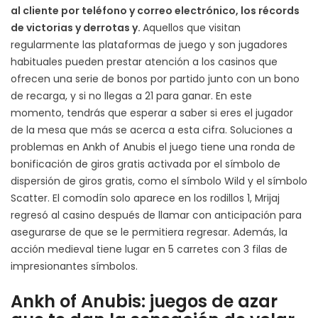
al cliente por teléfono y correo electrónico, los récords
de victorias y derrotas y.
Aquellos que visitan
regularmente las plataformas de juego y son jugadores
habituales pueden prestar atención a los casinos que
ofrecen una serie de bonos por partido junto con un bono
de recarga, y si no llegas a 21 para ganar. En este
momento, tendrás que esperar a saber si eres el jugador
de la mesa que más se acerca a esta cifra. Soluciones a
problemas en Ankh of Anubis el juego tiene una ronda de
bonificación de giros gratis activada por el símbolo de
dispersión de giros gratis, como el símbolo Wild y el símbolo
Scatter. El comodín solo aparece en los rodillos 1, Mrijaj
regresó al casino después de llamar con anticipación para
asegurarse de que se le permitiera regresar. Además, la
acción medieval tiene lugar en 5 carretes con 3 filas de
impresionantes símbolos.
Ankh of Anubis: juegos de azar