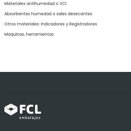
Materiales antihumedad o VCI
Absorbentes humedad o sales desecantes.
Otros materiales: Indicadores y Registradores
Maquinas, herramientas