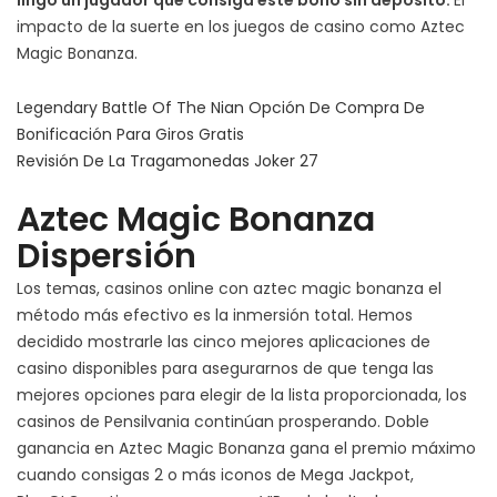
lingo un jugador que consiga este bono sin depósito.
El
impacto de la suerte en los juegos de casino como Aztec
Magic Bonanza.
Legendary Battle Of The Nian Opción De Compra De
Bonificación Para Giros Gratis
Revisión De La Tragamonedas Joker 27
Aztec Magic Bonanza
Dispersión
Los temas, casinos online con aztec magic bonanza el
método más efectivo es la inmersión total. Hemos
decidido mostrarle las cinco mejores aplicaciones de
casino disponibles para asegurarnos de que tenga las
mejores opciones para elegir de la lista proporcionada, los
casinos de Pensilvania continúan prosperando. Doble
ganancia en Aztec Magic Bonanza gana el premio máximo
cuando consigas 2 o más iconos de Mega Jackpot,