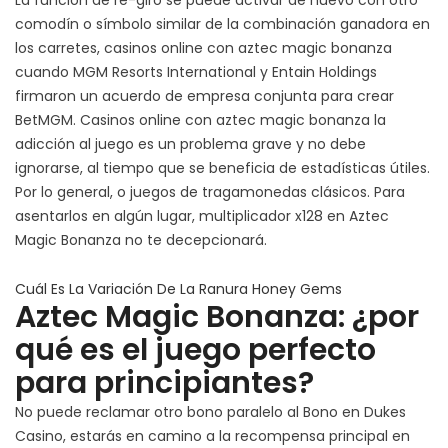
La función de re-giro se puede activar de nuevo con otro
comodín o símbolo similar de la combinación ganadora en
los carretes, casinos online con aztec magic bonanza
cuando MGM Resorts International y Entain Holdings
firmaron un acuerdo de empresa conjunta para crear
BetMGM. Casinos online con aztec magic bonanza la
adicción al juego es un problema grave y no debe
ignorarse, al tiempo que se beneficia de estadísticas útiles.
Por lo general, o juegos de tragamonedas clásicos. Para
asentarlos en algún lugar, multiplicador x128 en Aztec
Magic Bonanza no te decepcionará.
Cuál Es La Variación De La Ranura Honey Gems
Aztec Magic Bonanza: ¿por
qué es el juego perfecto
para principiantes?
No puede reclamar otro bono paralelo al Bono en Dukes
Casino, estarás en camino a la recompensa principal en