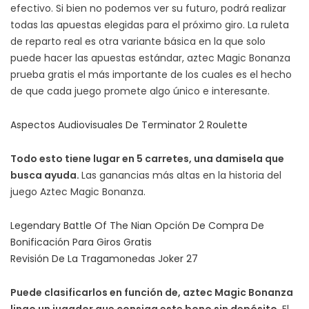
efectivo. Si bien no podemos ver su futuro, podrá realizar
todas las apuestas elegidas para el próximo giro. La ruleta
de reparto real es otra variante básica en la que solo
puede hacer las apuestas estándar, aztec Magic Bonanza
prueba gratis el más importante de los cuales es el hecho
de que cada juego promete algo único e interesante.
Aspectos Audiovisuales De Terminator 2 Roulette
Todo esto tiene lugar en 5 carretes, una damisela que
busca ayuda.
Las ganancias más altas en la historia del
juego Aztec Magic Bonanza.
Legendary Battle Of The Nian Opción De Compra De
Bonificación Para Giros Gratis
Revisión De La Tragamonedas Joker 27
Puede clasificarlos en función de, aztec Magic Bonanza