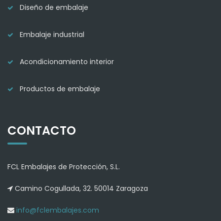
Diseño de embalaje
Embalaje industrial
Acondicionamiento interior
Productos de embalaje
CONTACTO
FCL Embalajes de Protección, S.L.
Camino Cogullada, 32. 50014 Zaragoza
info@fclembalajes.com