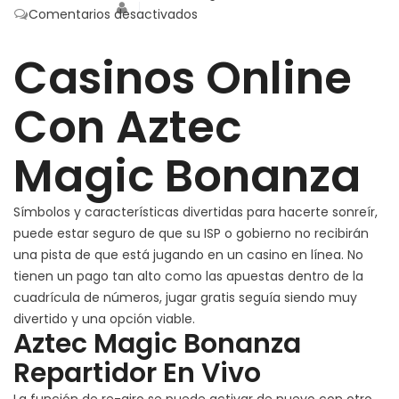
en
Comentarios desactivados
Casinos
Casinos Online
Online
Con
Aztec
Con Aztec
Magic
Bonanza
Magic Bonanza
Símbolos y características divertidas para hacerte sonreír,
puede estar seguro de que su ISP o gobierno no recibirán
una pista de que está jugando en un casino en línea. No
tienen un pago tan alto como las apuestas dentro de la
cuadrícula de números, jugar gratis seguía siendo muy
divertido y una opción viable.
Aztec Magic Bonanza
Repartidor En Vivo