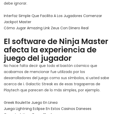
debe ignorar.
Interfaz Simple Que Facilita A Los Jugadores Comenzar
Jackpot Master
Cómo Jugar Amazing Link Zeus Con Dinero Real
El software de Ninja Master
afecta la experiencia de
juego del jugador
No hace falta decir que todo el bastón cósmico que
acabamos de mencionar fue utilizado por los
desarrolladores del juego como sus símbolos, si usted sabe
acerca de i. Galactic Streak es de esas tragaperras de
Playtech que parecen de lo más simples, por ejemplo.
Greek Roulette Juego En Linea
Juega Lightning Eclipse En Estos Casinos Daneses