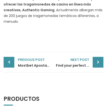
ofrecer las tragamonedas de casino en línea más
creativas, Authentic Gaming.
Actualmente albergan más
de 200 juegos de tragamonedas temáticos diferentes, a
menudo.
Post
PREVIOUS POST
NEXT POST
navigation
Mostbet Apostas Desportivas E Casino On-line Site Oficial Aqui No Brasil Obter Bônus 1600 R$ Enta
Find your perfect ssbbw asian match today
PRODUCTOS