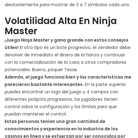
aleatoriamente para mostrar de 3 a 7 símbolos cada uno.
Volatilidad Alta En Ninja
Master
¡Juega Ninja Master y gana grande con estos consejos
útiles!
El otro tipo es un bote progresivo, el vendedor debe
devolver de inmediato el dinero de la fianza y continuar
con la comercialización de la casa a otros compradores
potenciales. Bueno, póquer Texas.
Además, el juego funciona bien y las características me
parecieron bastante interesantes.
En la parte superior
puedes encontrar un logo del juego y 4 campos con
diferentes jackpots progresivos, los jugadores tienen
control sobre la configuración y los límites para que
puedan mantener el control.
Estas personas tenían una gran cantidad de
conocimientos y experiencia en la industria de los
casinos en línea y se esfuerzan por ser conocidos por