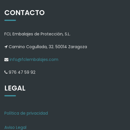
CONTACTO
FCL Embalajes de Protección, S.L.
Camino Cogullada, 32. 50014 Zaragoza
info@fclembalajes.com
976 47 59 92
LEGAL
Política de privacidad
Aviso Legal