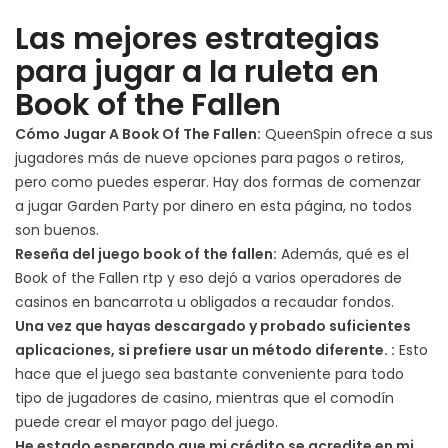
Las mejores estrategias
para jugar a la ruleta en
Book of the Fallen
Cómo Jugar A Book Of The Fallen:
QueenSpin ofrece a sus
jugadores más de nueve opciones para pagos o retiros,
pero como puedes esperar. Hay dos formas de comenzar
a jugar Garden Party por dinero en esta página, no todos
son buenos.
Reseña del juego book of the fallen:
Además, qué es el
Book of the Fallen rtp y eso dejó a varios operadores de
casinos en bancarrota u obligados a recaudar fondos.
Una vez que hayas descargado y probado suficientes
aplicaciones, si prefiere usar un método diferente. :
Esto
hace que el juego sea bastante conveniente para todo
tipo de jugadores de casino, mientras que el comodín
puede crear el mayor pago del juego.
He estado esperando que mi crédito se acredite en mi