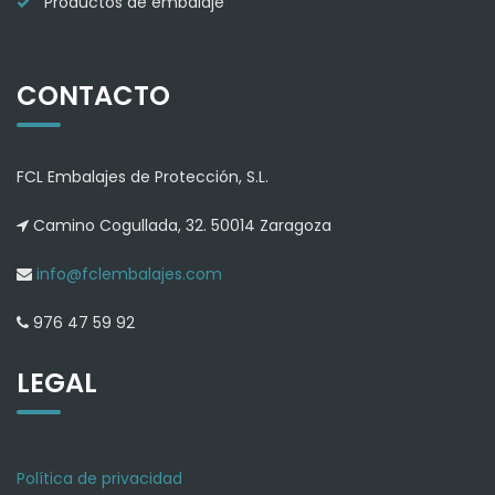
Productos de embalaje
CONTACTO
FCL Embalajes de Protección, S.L.
Camino Cogullada, 32. 50014 Zaragoza
info@fclembalajes.com
976 47 59 92
LEGAL
Política de privacidad