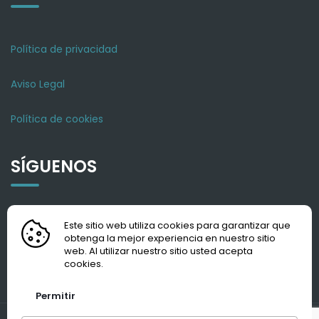
Política de privacidad
Aviso Legal
Política de cookies
SÍGUENOS
Este sitio web utiliza cookies para garantizar que
obtenga la mejor experiencia en nuestro sitio
web. Al utilizar nuestro sitio usted acepta
cookies.
Más información
Permitir