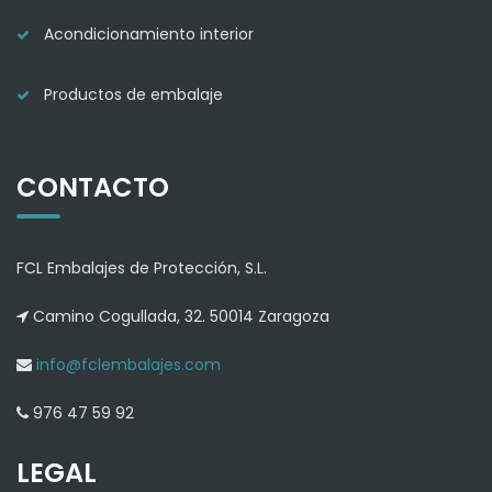
Acondicionamiento interior
Productos de embalaje
CONTACTO
FCL Embalajes de Protección, S.L.
Camino Cogullada, 32. 50014 Zaragoza
info@fclembalajes.com
976 47 59 92
LEGAL